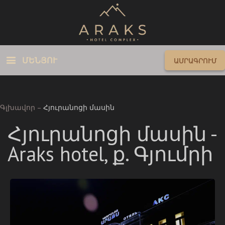
ՄԵՆՅՈՒ
ԱՄՐԱԳՐՈՒՄ
Գլխավոր
–
Հյուրանոցի մասին
Հյուրանոցի մասին -
Araks hotel, ք. Գյումրի