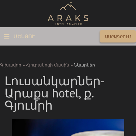
ՄԵՆՅՈՒ
ԱՄՐԱԳՐՈՒՄ
Գլխավոր
–
Հյուրանոցի մասին
–
Նկարներ
Լուսանկարներ-
Արաքս hotel, ք.
Գյումրի