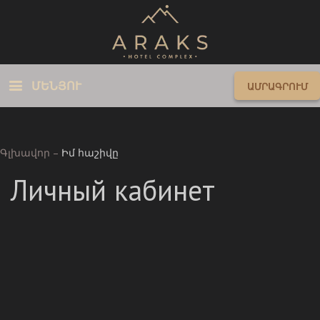
ՄԵՆՅՈՒ
ԱՄՐԱԳՐՈՒՄ
Գլխավոր
–
Իմ հաշիվը
Личный кабинет